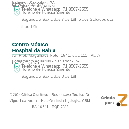
Itaigara - Salvador - BA
CEP: 41.830-907
Telefone: 71 3023-0624
Telefone e Whatsapp: 71 3507-3555
Horário de Funcionamento:
Segunda a Sexta das 7 às 18h e aos Sábados das
8 às 12h.
Centro Médico
Hospital da Bahia
Av. Prof. Magalhães Neto, 1541, sala 111 - Ala A -
Loteamento Aquarius - Salvador - BA
CEP: 41.810-011
Telefone e Whatsapp: 71 3507-3555
Horário de Funcionamento:
Segunda a Sexta das 8 às 18h
© 2024
Clínica Otorhinus
– Responsável Técnico: Dr.
Miguel Leal Andrade Neto Otorrinolaringologista CRM
– BA: 16.541 – RQE: 7283