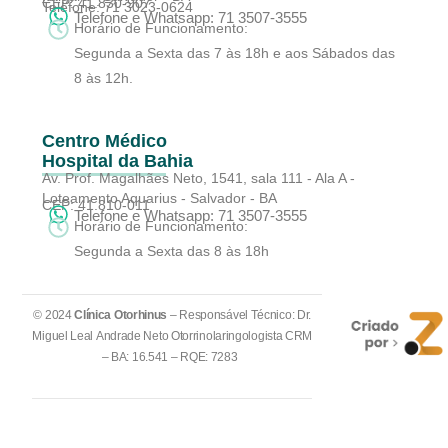
CEP: 41.830-907
Telefone: 71 3023-0624
Telefone e Whatsapp: 71 3507-3555
Horário de Funcionamento:
Segunda a Sexta das 7 às 18h e aos Sábados das
8 às 12h.
Centro Médico
Hospital da Bahia
Av. Prof. Magalhães Neto, 1541, sala 111 - Ala A -
Loteamento Aquarius - Salvador - BA
CEP: 41.810-011
Telefone e Whatsapp: 71 3507-3555
Horário de Funcionamento:
Segunda a Sexta das 8 às 18h
© 2024
Clínica Otorhinus
– Responsável Técnico: Dr.
Miguel Leal Andrade Neto Otorrinolaringologista CRM
– BA: 16.541 – RQE: 7283